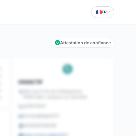
FR
Attestation de confiance
0
0
DIGIACTIF
0
0
200 voie D ZA de la Briqueterie
76160 Saint-Jacques sur Darnétal
0
0278770337
contact@digiactif.fr
83256281300028
https://www.digiactif.fr/