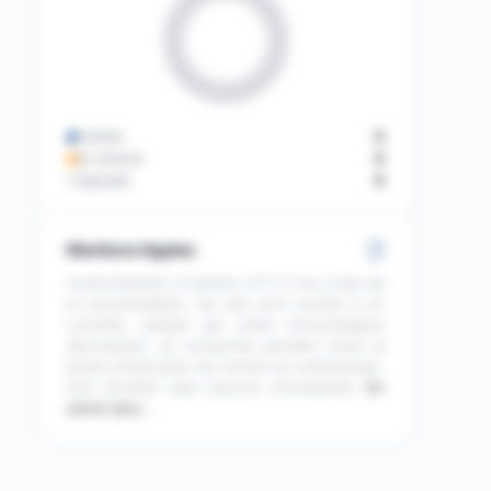
Publiés
0
En attente
0
Signalés
0
Mentions légales
Conformément à l'article L111-7-2 du Code de
la consommation, les avis sont soumis à un
contrôle, classés par ordre chronologique
décroissant, et conservés pendant toute la
durée d'exécution du contrat du commerçant.
Avis récoltés sans aucune contrepartie.
En
savoir plus…