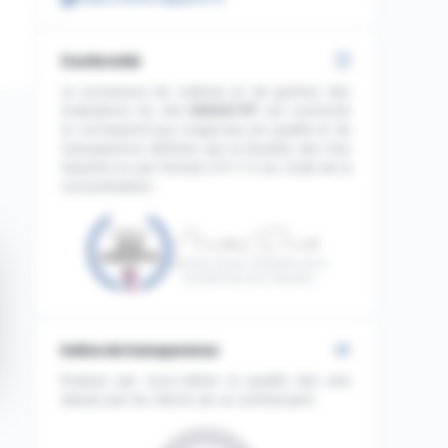
Conformité
Le processus de collecte et de gestion des
évaluations du site
DIGIACTIF
est conforme
et correspond aux exigences de qualité et de
transparence définies par la Société des Avis
Garantis et par l'Article L111-7-2 du Code de la
consommation.
Nicolas Duval, Président de la
Société des Avis Garantis
Indice de transparence
Évaluez par vous-même la qualité des avis
laissés par les clients de ce commerçant.