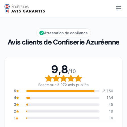
Confiserie Azuréenne
9,8/10
Note globale : 9,8 sur 10
Attestation de confiance
Avis clients de Confiserie Azuréenne
9,8
/10
Note globale : 9,8 sur 1
Basée sur 2 972 avis publiés
5
2 756
4
134
3
45
2
19
1
18