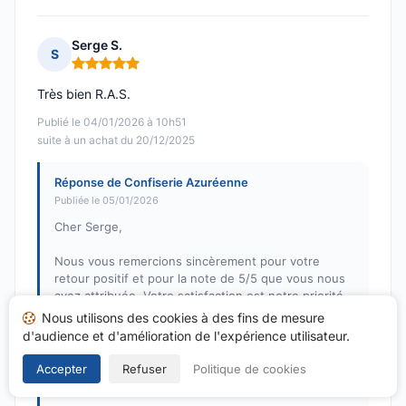
Serge S.
S
Note : 5 sur 5
Très bien R.A.S.
Publié le 04/01/2026 à 10h51
suite à un achat du 20/12/2025
Réponse de Confiserie Azuréenne
Publiée le 05/01/2026
Cher Serge,
Nous vous remercions sincèrement pour votre
retour positif et pour la note de 5/5 que vous nous
avez attribuée. Votre satisfaction est notre priorité,
et nous sommes ravis de savoir que votre
Nous utilisons des cookies à des fins de mesure
expérience avec la Confiserie Azuréenne a été à la
d'audience et d'amélioration de l'expérience utilisateur.
hauteur de vos attentes. N'hésitez pas à revenir
nous voir, nous serons toujours heureux de vous
Accepter
Refuser
Politique de cookies
accueillir.