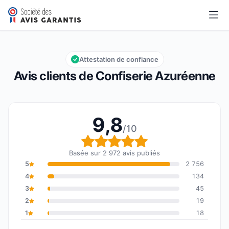
Confiserie Azuréenne
9,8/10
Note globale : 9,8 sur 10
Attestation de confiance
Avis clients de Confiserie Azuréenne
9,8
/10
Note globale : 9,8 sur 1
Basée sur 2 972 avis publiés
5
2 756
4
134
3
45
2
19
1
18