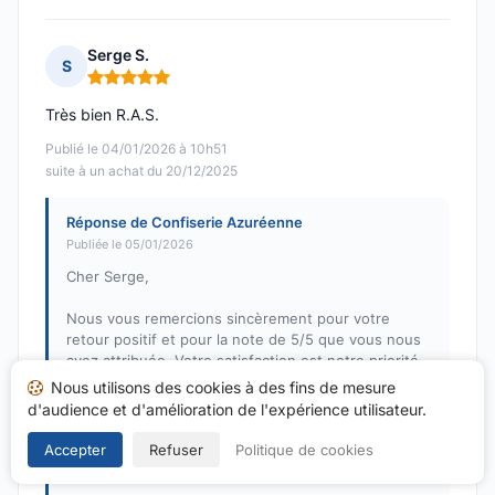
Serge S.
S
Note : 5 sur 5
Très bien R.A.S.
Publié le 04/01/2026 à 10h51
suite à un achat du 20/12/2025
Réponse de Confiserie Azuréenne
Publiée le 05/01/2026
Cher Serge,
Nous vous remercions sincèrement pour votre
retour positif et pour la note de 5/5 que vous nous
avez attribuée. Votre satisfaction est notre priorité,
et nous sommes ravis de savoir que votre
Nous utilisons des cookies à des fins de mesure
expérience avec la Confiserie Azuréenne a été à la
d'audience et d'amélioration de l'expérience utilisateur.
hauteur de vos attentes. N'hésitez pas à revenir
nous voir, nous serons toujours heureux de vous
Accepter
Refuser
Politique de cookies
accueillir.