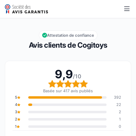
Cogitoys
9,9/10
Note globale : 9,9 sur 10
Attestation de confiance
Avis clients de Cogitoys
9,9
/10
Note globale : 9,9 sur 1
Basée sur 417 avis publiés
5
392
4
22
3
2
2
1
1
0