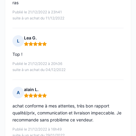
ras
Publié le 21/12/2022 à 23h41
suite à un achat du 11/12/2022
Lea G.
L
Note : 5 sur 5
Top !
Publié le 21/12/2022 à 20h36
suite à un achat du 04/12/2022
alain L.
A
Note : 5 sur 5
achat conforme à mes attentes, très bon rapport
qualité/prix, communication et livraison impeccable. Je
recommande sans problème ce vendeur.
Publié le 21/12/2022 à 16h49
suite à un achat du 29/11/2022