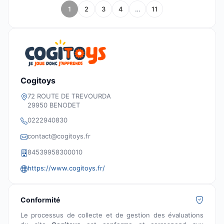
1
2
3
4
…
11
Cogitoys
72 ROUTE DE TREVOURDA
29950 BENODET
0222940830
contact@cogitoys.fr
84539958300010
https://www.cogitoys.fr/
Conformité
Le processus de collecte et de gestion des évaluations