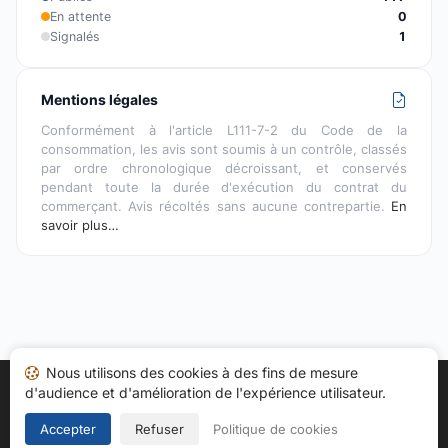
En attente
0
Signalés
1
Mentions légales
Conformément à l'article L111-7-2 du Code de la
consommation, les avis sont soumis à un contrôle, classés
par ordre chronologique décroissant, et conservés
pendant toute la durée d'exécution du contrat du
commerçant. Avis récoltés sans aucune contrepartie.
En
savoir plus…
Nous utilisons des cookies à des fins de mesure
d'audience et d'amélioration de l'expérience utilisateur.
Accueil
Mes avis
Catégories
CGU
Cookies
Politique de confidentialité
Mentions légales
Accepter
Refuser
Politique de cookies
Copyright © 2026
Société des Avis Garantis
. Tous droits