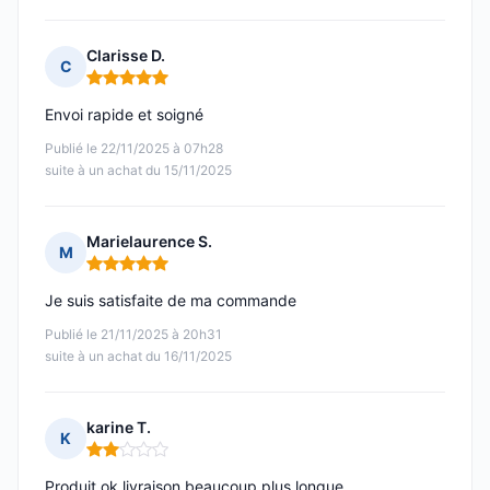
Clarisse D.
C
Note : 5 sur 5
Envoi rapide et soigné
Publié le 22/11/2025 à 07h28
suite à un achat du 15/11/2025
Marielaurence S.
M
Note : 5 sur 5
Je suis satisfaite de ma commande
Publié le 21/11/2025 à 20h31
suite à un achat du 16/11/2025
karine T.
K
Note : 2 sur 5
Produit ok livraison beaucoup plus longue