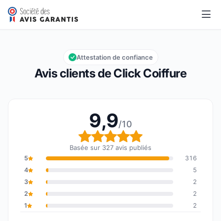
Click Coiffure
9,9/10
Note globale : 9,9 sur 10
Attestation de confiance
Avis clients de Click Coiffure
9,9
/10
Note globale : 9,9 sur 1
Basée sur 327 avis publiés
5
316
4
5
3
2
2
2
1
2