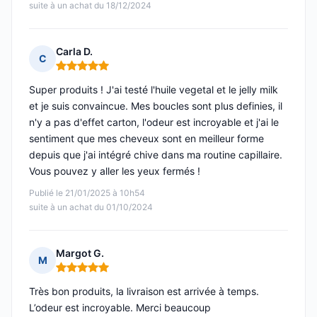
suite à un achat du 18/12/2024
Carla D.
C
Note : 5 sur 5
Super produits ! J'ai testé l'huile vegetal et le jelly milk
et je suis convaincue. Mes boucles sont plus definies, il
n'y a pas d'effet carton, l'odeur est incroyable et j'ai le
sentiment que mes cheveux sont en meilleur forme
depuis que j'ai intégré chive dans ma routine capillaire.
Vous pouvez y aller les yeux fermés !
Publié le 21/01/2025 à 10h54
suite à un achat du 01/10/2024
Margot G.
M
Note : 5 sur 5
Très bon produits, la livraison est arrivée à temps.
L’odeur est incroyable. Merci beaucoup