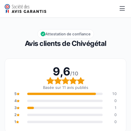
Chivégétal
9,6/10
Note globale : 9,6 sur 10
Attestation de confiance
Avis clients de Chivégétal
9,6
/10
Note globale : 9,6 sur 1
Basée sur 11 avis publiés
5
10
4
0
3
1
2
0
1
0