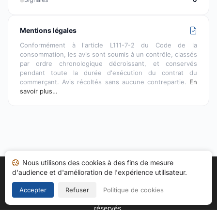
Mentions légales
Conformément à l'article L111-7-2 du Code de la
consommation, les avis sont soumis à un contrôle, classés
par ordre chronologique décroissant, et conservés
pendant toute la durée d'exécution du contrat du
commerçant. Avis récoltés sans aucune contrepartie.
En
savoir plus…
Nous utilisons des cookies à des fins de mesure
d'audience et d'amélioration de l'expérience utilisateur.
Accueil
Mes avis
Catégories
CGU
Cookies
Politique de confidentialité
Mentions légales
Accepter
Refuser
Politique de cookies
Copyright © 2026
Société des Avis Garantis
. Tous droits
réservés.