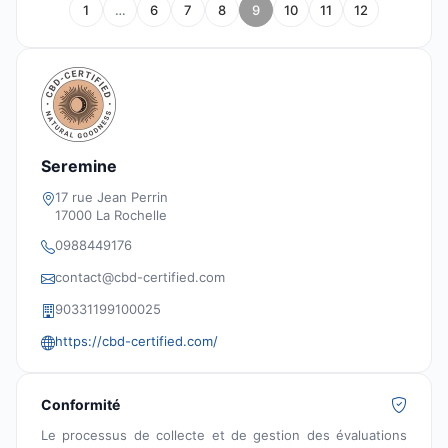
1
…
6
7
8
9
10
11
12
Seremine
17 rue Jean Perrin
17000 La Rochelle
0988449176
contact@cbd-certified.com
90331199100025
https://cbd-certified.com/
Conformité
Le processus de collecte et de gestion des évaluations