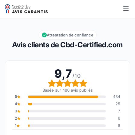
Cbd-Certified.com
9,7/10
Note globale : 9,7 sur 10
Attestation de confiance
Avis clients de Cbd-Certified.com
9,7
/10
Note globale : 9,7 sur 1
Basée sur 480 avis publiés
5
434
4
25
3
7
2
6
1
8