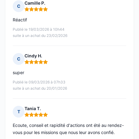
Camille P.
C
Note : 5 sur 5
Réactif
Publié le 19/03/2026 à 10h44
suite à un achat du 23/02/2026
Cindy H.
C
Note : 5 sur 5
super
Publié le 09/03/2026 à 07h33
suite à un achat du 20/01/2026
Tania T.
T
Note : 5 sur 5
Ecoute, conseil et rapidité d'actions ont été au rendez-
vous pour les missions que nous leur avons confié.