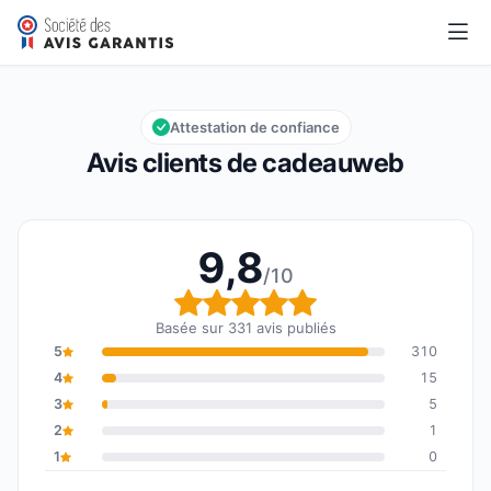
cadeauweb
9,8/10
Note globale : 9,8 sur 10
Attestation de confiance
Avis clients de cadeauweb
9,8
/10
Note globale : 9,8 sur 1
Basée sur 331 avis publiés
5
310
4
15
3
5
2
1
1
0