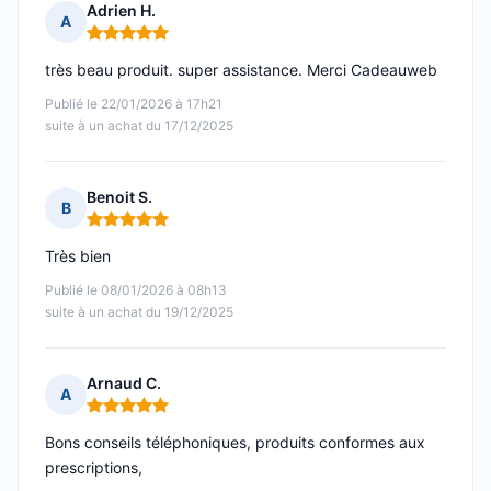
Adrien H.
A
Note : 5 sur 5
très beau produit. super assistance. Merci Cadeauweb
Publié le 22/01/2026 à 17h21
suite à un achat du 17/12/2025
Benoit S.
B
Note : 5 sur 5
Très bien
Publié le 08/01/2026 à 08h13
suite à un achat du 19/12/2025
Arnaud C.
A
Note : 5 sur 5
Bons conseils téléphoniques, produits conformes aux
prescriptions,