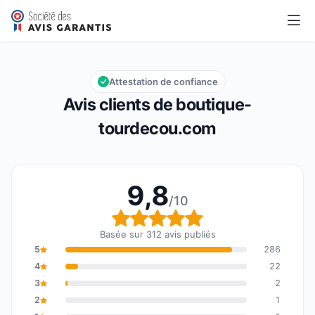
boutique-tourdecou.com
9,8/10
Note globale : 9,8 sur 10
Attestation de confiance
Avis clients de boutique-
tourdecou.com
9,8
/10
Note globale : 9,8 sur 1
Basée sur 312 avis publiés
5
286
4
22
3
2
2
1