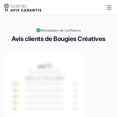
Bougies Créatives
…/10
Note globale : … sur 10
Attestation de confiance
Avis clients de Bougies Créatives
…
/10
Note globale : … sur 10
Basée sur 0 avis publiés
5
0
4
0
3
0
2
0
1
0