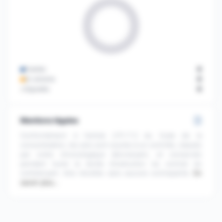
Publiés
0
En attente
0
Signalés
0
Mentions légales
Conformément à l'article L111-7-2 du Code de la
consommation, les avis sont soumis à un contrôle, classés
par ordre chronologique décroissant, et conservés
pendant toute la durée d'exécution du contrat du
commerçant. Avis récoltés sans aucune contrepartie.
En
savoir plus…