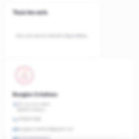
Tous les avis
Des avis seront bientôt disponibles...
Bougies Créatives
25 rue tony laine
86000 Poitiers
0756931386
bougiescreatives@gmail.com
94767393500013