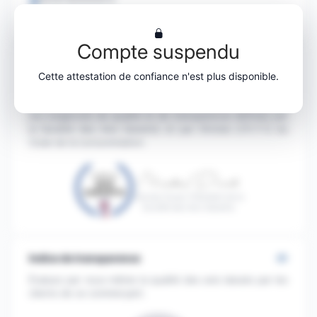
https://www.bougiescreatives.com/
Compte suspendu
Conformité
Cette attestation de confiance n'est plus disponible.
Le processus de collecte et de gestion des évaluations
du site
Bougies Créatives
est conforme et correspond
aux exigences de qualité et de transparence définies par
la Société des Avis Garantis et par l'Article L111-7-2 du
Code de la consommation.
Nicolas Duval, Président de la
Société des Avis Garantis
Indice de transparence
Évaluez par vous-même la qualité des avis laissés par les
clients de ce commerçant.