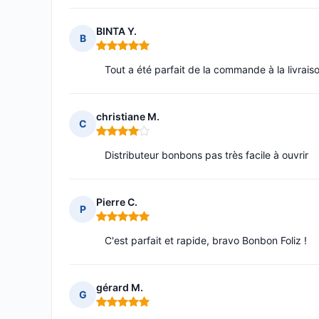
BINTA Y.
B
Note : 5 sur 5
Tout a été parfait de la commande à la livrais
christiane M.
C
Note : 4 sur 5
Distributeur bonbons pas très facile à ouvrir
Pierre C.
P
Note : 5 sur 5
C'est parfait et rapide, bravo Bonbon Foliz !
gérard M.
G
Note : 5 sur 5