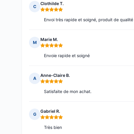
Clothilde T.
C
Note : 5 sur 5
Envoi très rapide et soigné, produit de qualité
Marie M.
M
Note : 5 sur 5
Envoie rapide et soigné
Anne-Claire B.
A
Note : 5 sur 5
Satisfaite de mon achat.
Gabriel R.
G
Note : 5 sur 5
Très bien