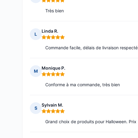
Note : 5 sur 5
Très bien
Linda R.
L
Note : 5 sur 5
Commande facile, délais de livraison respecté
Monique P.
M
Note : 5 sur 5
Conforme à ma commande, très bien
Sylvain M.
S
Note : 5 sur 5
Grand choix de produits pour Halloween. Prix pl