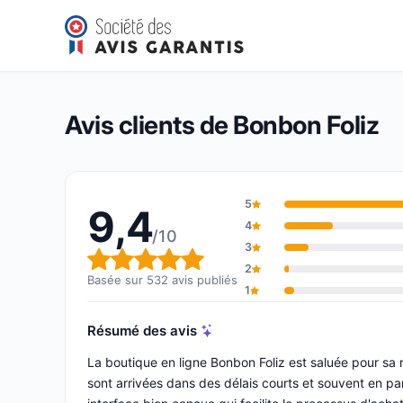
Bonbon Foliz
9,4/10
(532 avis)
Note globale : 9,4 sur 10
Avis clients de Bonbon Foliz
5
9,4
4
/10
3
Note globale : 9,4 sur 10
2
Basée sur 532 avis publiés
1
Résumé des avis
La boutique en ligne Bonbon Foliz est saluée pour sa 
sont arrivées dans des délais courts et souvent en parfa