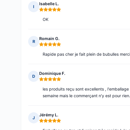
Isabelle L.
I
Note : 5 sur 5
OK
Romain G.
R
Note : 5 sur 5
Rapide pas cher je fait plein de bubulles merc
Dominique F.
D
Note : 5 sur 5
les produits reçu sont excellents , l'emballage 
semaine mais le commerçant n'y est pour rien
Jérémy L.
J
Note : 5 sur 5