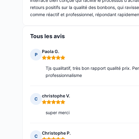
interface bien conçue qui facilite le processus d'achat
retours positifs sur la qualité des bonbons, qui ravisse
comme réactif et professionnel, répondant rapidement
Tous les avis
Paola G.
P
Note : 5 sur 5
Tjs qualitatif, très bon rapport qualité prix. P
professionnalisme
christophe V.
C
Note : 5 sur 5
super merci
Christophe P.
C