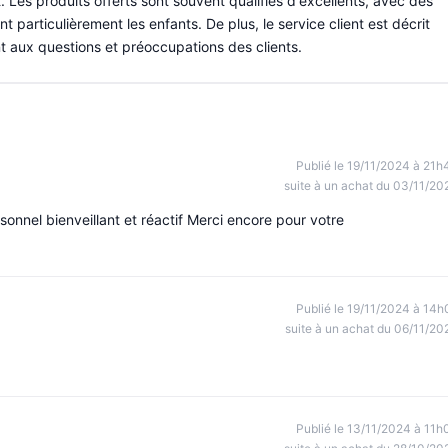
. Les produits offerts sont souvent qualifiés d'excellents, avec des
nt particulièrement les enfants. De plus, le service client est décrit
 aux questions et préoccupations des clients.
Publié le 19/11/2024 à 21h
suite à un achat du 03/11/20
ersonnel bienveillant et réactif Merci encore pour votre
Publié le 19/11/2024 à 14h
suite à un achat du 06/11/20
Publié le 13/11/2024 à 11h