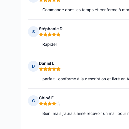
Note : 5 sur 5
Commande dans les temps et conforme à mon
Stéphanie D.
S
Note : 5 sur 5
Rapide!
Daniel L.
D
Note : 5 sur 5
parfait . conforme à la description et livré en
Chloé F.
C
Note : 4 sur 5
Bien, mais j'aurais aimé recevoir un mail pour 