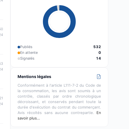
24
50
24
Publiés
532
En attente
0
Signalés
14
53
24
Mentions légales
Conformément à l'article L111-7-2 du Code de
la consommation, les avis sont soumis à un
contrôle, classés par ordre chronologique
21
décroissant, et conservés pendant toute la
24
durée d'exécution du contrat du commerçant.
Avis récoltés sans aucune contrepartie.
En
savoir plus…