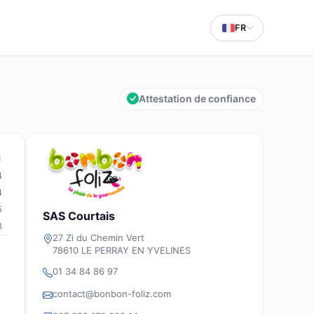
FR
Attestation de confiance
1
4
4
5
SAS Courtais
8
27 Zi du Chemin Vert
78610 LE PERRAY EN YVELINES
01 34 84 86 97
contact@bonbon-foliz.com