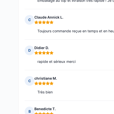
Emballage au top et livraison très rapide ! Je co
Claude Annick L.
C
Note : 5 sur 5
Toujours commande reçue en temps et en he
Didier D.
D
Note : 5 sur 5
rapide et sérieux merci
christiane M.
C
Note : 5 sur 5
Très bien
Benedicte T.
B