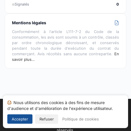
Signalés
0
Mentions légales
Conformément à l'article L111-7-2 du Code de la
consommation, les avis sont soumis à un contrôle, classés
par ordre chronologique décroissant, et conservés
pendant toute la durée d'exécution du contrat du
commerçant. Avis récoltés sans aucune contrepartie.
En
savoir plus…
Nous utilisons des cookies à des fins de mesure
d'audience et d'amélioration de l'expérience utilisateur.
Accueil
Mes avis
Catégories
CGU
Cookies
Politique de confidentialité
Mentions légales
Accepter
Refuser
Politique de cookies
Copyright © 2026
Société des Avis Garantis
. Tous droits
réservés.