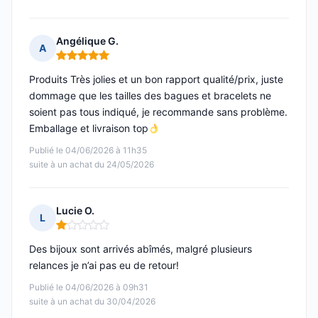
Angélique G.
A
Note : 5 sur 5
Produits Très jolies et un bon rapport qualité/prix, juste
dommage que les tailles des bagues et bracelets ne
soient pas tous indiqué, je recommande sans problème.
Emballage et livraison top
Publié le 04/06/2026 à 11h35
suite à un achat du 24/05/2026
Lucie O.
L
Note : 1 sur 5
Des bijoux sont arrivés abîmés, malgré plusieurs
relances je n’ai pas eu de retour!
Publié le 04/06/2026 à 09h31
suite à un achat du 30/04/2026