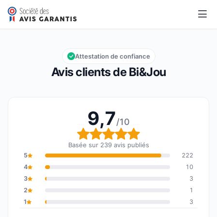
Bi&Jou
9,7/10
Note globale : 9,7 sur 10
Attestation de confiance
Avis clients de Bi&Jou
9,7
/10
Note globale : 9,7 sur 1
Basée sur 239 avis publiés
5
222
4
10
3
3
2
1
1
3