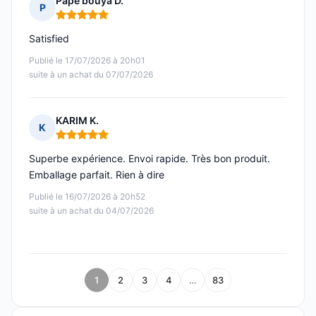
Pape bouya D.
P
Note : 5 sur 5
Satisfied
Publié le 17/07/2026 à 20h01
suite à un achat du 07/07/2026
KARIM K.
K
Note : 5 sur 5
Superbe expérience. Envoi rapide. Très bon produit.
Emballage parfait. Rien à dire
Publié le 16/07/2026 à 20h52
suite à un achat du 04/07/2026
1
2
3
4
…
83