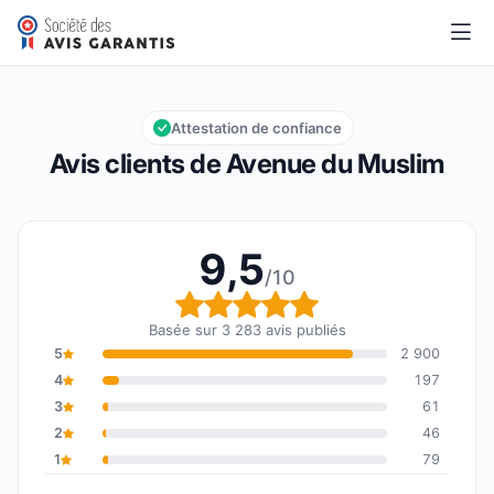
Avenue du Muslim
9,5/10
Note globale : 9,5 sur 10
Attestation de confiance
Avis clients de Avenue du Muslim
9,5
/10
Note globale : 9,5 sur 1
Basée sur 3 283 avis publiés
5
2 900
4
197
3
61
2
46
1
79