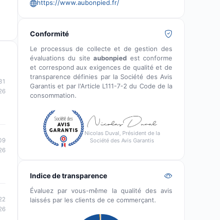
https://www.aubonpied.fr/
Conformité
Le processus de collecte et de gestion des
évaluations du site
aubonpied
est conforme
et correspond aux exigences de qualité et de
transparence définies par la Société des Avis
31
Garantis et par l'Article L111-7-2 du Code de la
26
consommation.
Nicolas Duval, Président de la
09
Société des Avis Garantis
26
Indice de transparence
Évaluez par vous-même la qualité des avis
22
laissés par les clients de ce commerçant.
26