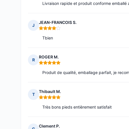
Livraison rapide et produit conforme emballé 
JEAN-FRANCOIS S.
J
Note : 4 sur 5
Tbien
ROGER M.
R
Note : 5 sur 5
Produit de qualité, emballage parfait, je reco
Thibault M.
T
Note : 5 sur 5
Très bons pieds entièrement satisfait
Clement P.
C