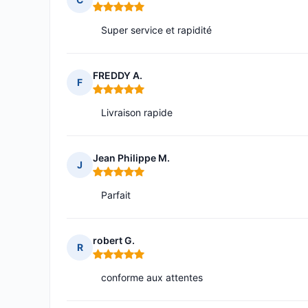
Note : 5 sur 5
Super service et rapidité
FREDDY A.
F
Note : 5 sur 5
Livraison rapide
Jean Philippe M.
J
Note : 5 sur 5
Parfait
robert G.
R
Note : 5 sur 5
conforme aux attentes