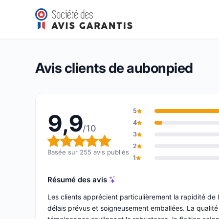
aubonpied
9,9/10
(255 avis)
Note globale : 9,9 sur 10
Avis clients de aubonpied
5
9,9
4
/10
3
Note globale : 9,9 sur 10
2
Basée sur 255 avis publiés
1
Résumé des avis
Les clients apprécient particulièrement la rapidité d
délais prévus et soigneusement emballées. La qualité 