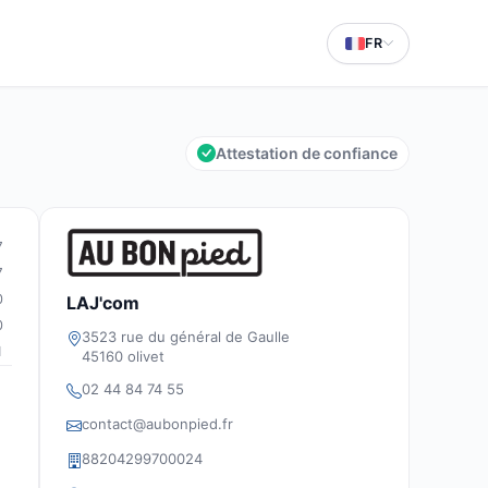
FR
Attestation de confiance
7
7
0
LAJ'com
0
3523 rue du général de Gaulle
1
45160 olivet
02 44 84 74 55
contact@aubonpied.fr
88204299700024