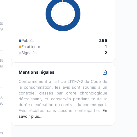
50
26
Publiés
255
En attente
1
Signalés
2
49
26
Mentions légales
Conformément à l'article L111-7-2 du Code de
la consommation, les avis sont soumis à un
contrôle, classés par ordre chronologique
56
décroissant, et conservés pendant toute la
26
durée d'exécution du contrat du commerçant.
Avis récoltés sans aucune contrepartie.
En
savoir plus…
27