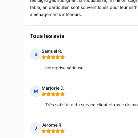
témoignages soulignant la robustesse, la finition soign
table, en particulier, sont souvent loués pour leur est
aménagements intérieurs.
Tous les avis
Samuel R.
S
Note : 5 sur 5
entreprise sérieuse.
Marjorie D.
M
Note : 5 sur 5
Très satisfaite du service client et ravie de mo
Jerome R.
J
Note : 5 sur 5