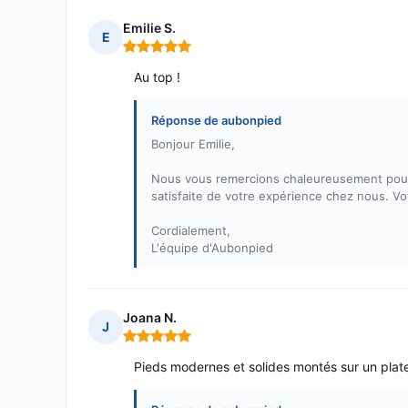
Emilie S.
E
Note : 5 sur 5
Au top !
Réponse de aubonpied
Bonjour Emilie,
Nous vous remercions chaleureusement pour 
satisfaite de votre expérience chez nous. Vo
Cordialement,
L'équipe d'Aubonpied
Joana N.
J
Note : 5 sur 5
Pieds modernes et solides montés sur un pla