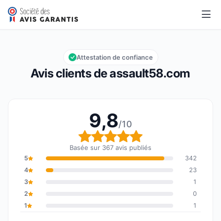
assault58.com
9,8/10
Note globale : 9,8 sur 10
Attestation de confiance
Avis clients de assault58.com
9,8
/10
Note globale : 9,8 sur 1
Basée sur 367 avis publiés
5
342
4
23
3
1
2
0
1
1