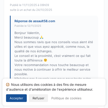
Publié le 11/11/2025 à 06h09
suite à un achat du 24/10/2025
Réponse de assault58.com
Publiée le 12/11/2025
Bonjour Valentin,
Merci beaucoup
Nous sommes ravis que nos conseils vous aient été
utiles et que vous ayez apprécié, comme nous, la
qualité de nos échanges.
Le conseil et la proximité, c’est vraiment ce qui fait
toute la différence
Votre recommandation nous touche beaucoup et
nous motive à continuer à offrir le meilleur service
possible.
N’hésitez pas à revenir vers nous pour toute autre
question ou besoin.
Nous utilisons des cookies à des fins de mesure
d'audience et d'amélioration de l'expérience utilisateur.
Bien à vous pour des années-lumière
L’équipe d’Assault58
Accepter
Refuser
Politique de cookies