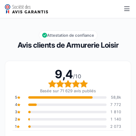
Armurerie Loisir
9,4/10
Note globale : 9,4 sur 10
Attestation de confiance
Avis clients de Armurerie Loisir
9,4
/10
Note globale : 9,4 sur 1
Basée sur 71 629 avis publiés
5
58,8k
4
7 772
3
1 810
2
1 140
1
2 073