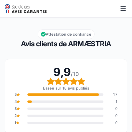
ARMÆSTRIA
9,9/10
Note globale : 9,9 sur 10
Attestation de confiance
Avis clients de ARMÆSTRIA
9,9
/10
Note globale : 9,9 sur 1
Basée sur 18 avis publiés
5
17
4
1
3
0
2
0
1
0