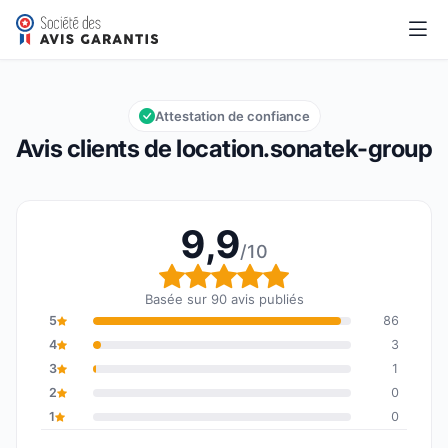
location.sonatek-group
9,9/10
Note globale : 9,9 sur 10
Attestation de confiance
Avis clients de location.sonatek-group
9,9
/10
Note globale : 9,9 sur 1
Basée sur 90 avis publiés
5
86
4
3
3
1
2
0
1
0