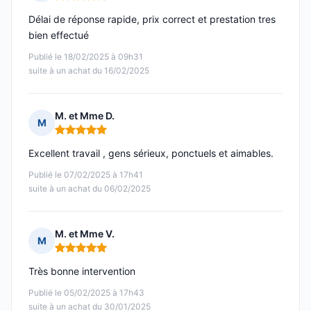
Note : 5 sur 5
Délai de réponse rapide, prix correct et prestation tres
bien effectué
Publié le 18/02/2025 à 09h31
suite à un achat du 16/02/2025
M. et Mme D.
M
Note : 5 sur 5
Excellent travail , gens sérieux, ponctuels et aimables.
Publié le 07/02/2025 à 17h41
suite à un achat du 06/02/2025
M. et Mme V.
M
Note : 5 sur 5
Très bonne intervention
Publié le 05/02/2025 à 17h43
suite à un achat du 30/01/2025