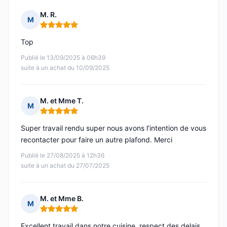
M. R.
M
Note : 5 sur 5
Top
Publié le 13/09/2025 à 06h39
suite à un achat du 10/09/2025
M. et Mme T.
M
Note : 5 sur 5
Super travail rendu super nous avons l’intention de vous
recontacter pour faire un autre plafond. Merci
Publié le 27/08/2025 à 12h36
suite à un achat du 27/07/2025
M. et Mme B.
M
Note : 5 sur 5
Excellent travail dans notre cuisine, respect des delais