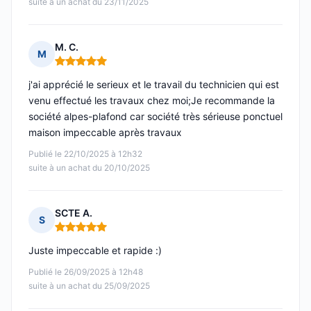
suite à un achat du 23/11/2025
M. C.
M
Note : 5 sur 5
j'ai apprécié le serieux et le travail du technicien qui est
venu effectué les travaux chez moi;Je recommande la
société alpes-plafond car société très sérieuse ponctuel
maison impeccable après travaux
Publié le 22/10/2025 à 12h32
suite à un achat du 20/10/2025
SCTE A.
S
Note : 5 sur 5
Juste impeccable et rapide :)
Publié le 26/09/2025 à 12h48
suite à un achat du 25/09/2025