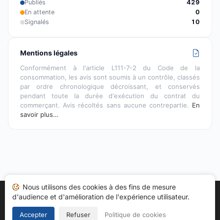
Publiés
429
En attente
0
Signalés
10
Mentions légales
Conformément à l'article L111-7-2 du Code de la
consommation, les avis sont soumis à un contrôle, classés
par ordre chronologique décroissant, et conservés
pendant toute la durée d'exécution du contrat du
commerçant. Avis récoltés sans aucune contrepartie.
En
savoir plus…
Nous utilisons des cookies à des fins de mesure
d'audience et d'amélioration de l'expérience utilisateur.
Accueil
Mes avis
Catégories
CGU
Cookies
Politique de confidentialité
Mentions légales
Accepter
Refuser
Politique de cookies