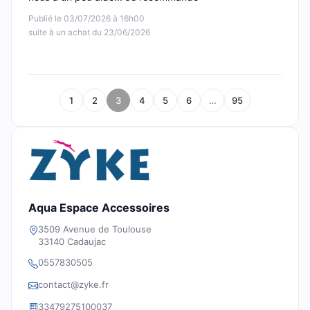
Publié le 03/07/2026 à 16h00
suite à un achat du 23/06/2026
1
2
3
4
5
6
…
95
Aqua Espace Accessoires
3509 Avenue de Toulouse
33140 Cadaujac
0557830505
contact@zyke.fr
33479275100037