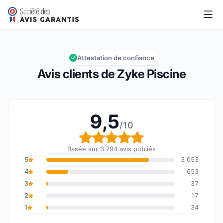
Zyke Piscine
9,5/10
Note globale : 9,5 sur 10
Attestation de confiance
Avis clients de Zyke Piscine
9,5
/10
Note globale : 9,5 sur 1
Basée sur 3 794 avis publiés
5
3 053
4
653
3
37
2
17
1
34