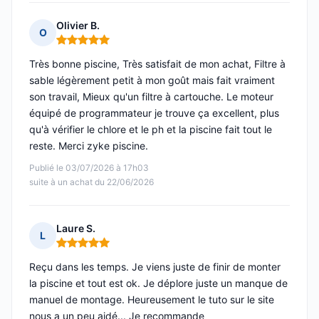
Olivier B.
O
Note : 5 sur 5
Très bonne piscine, Très satisfait de mon achat, Filtre à
sable légèrement petit à mon goût mais fait vraiment
son travail, Mieux qu'un filtre à cartouche. Le moteur
équipé de programmateur je trouve ça excellent, plus
qu'à vérifier le chlore et le ph et la piscine fait tout le
reste. Merci zyke piscine.
Publié le 03/07/2026 à 17h03
suite à un achat du 22/06/2026
Laure S.
L
Note : 5 sur 5
Reçu dans les temps. Je viens juste de finir de monter
la piscine et tout est ok. Je déplore juste un manque de
manuel de montage. Heureusement le tuto sur le site
nous a un peu aidé... Je recommande