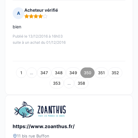
Acheteur vérifié
A
Note : 4 sur 5
bien
Publié le 13/12/2016 à 16h03
suite à un achat du 01/12/2016
1
…
347
348
349
350
351
352
353
…
358
https://www.zoanthus.fr/
11 bis rue Buffon