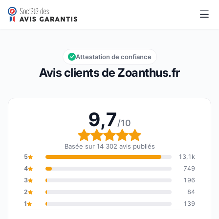
Zoanthus.fr
9,7/10
Note globale : 9,7 sur 10
Attestation de confiance
Avis clients de Zoanthus.fr
9,7
/10
Note globale : 9,7 sur 1
Basée sur 14 302 avis publiés
5
13,1k
4
749
3
196
2
84
1
139