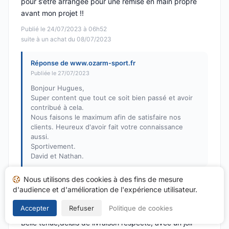
pour s’être arrangée pour une remise en main propre
avant mon projet !!
Publié le 24/07/2023 à 06h52
suite à un achat du 08/07/2023
Réponse de www.ozarm-sport.fr
Publiée le 27/07/2023
Bonjour Hugues,
Super content que tout ce soit bien passé et avoir
contribué à cela.
Nous faisons le maximum afin de satisfaire nos
clients. Heureux d'avoir fait votre connaissance
aussi.
Sportivement.
David et Nathan.
Nous utilisons des cookies à des fins de mesure
d'audience et d'amélioration de l'expérience utilisateur.
Jean-François G.
J
Accepter
Refuser
Politique de cookies
Note : 5 sur 5
Belle tenue,délais de livraison respecté, avec un joli