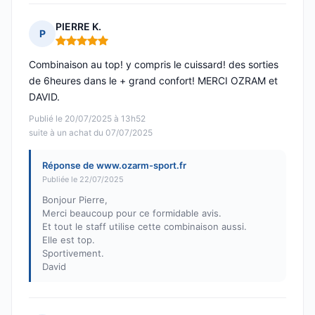
PIERRE K.
P
Note : 5 sur 5
Combinaison au top! y compris le cuissard! des sorties
de 6heures dans le + grand confort! MERCI OZRAM et
DAVID.
Publié le 20/07/2025 à 13h52
suite à un achat du 07/07/2025
Réponse de www.ozarm-sport.fr
Publiée le 22/07/2025
Bonjour Pierre,
Merci beaucoup pour ce formidable avis.
Et tout le staff utilise cette combinaison aussi.
Elle est top.
Sportivement.
David