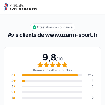
www.ozarm-sport.fr
9,8/10
Note globale : 9,8 sur 10
Attestation de confiance
Avis clients de www.ozarm-sport.fr
9,8
/10
Note globale : 9,8 sur 1
Basée sur 228 avis publiés
5
212
4
13
3
3
2
0
1
0