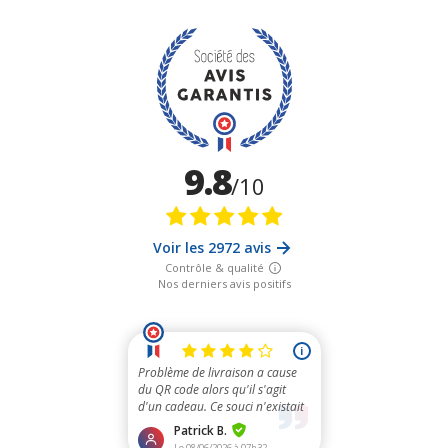
9.8
/10
Voir les 2972 avis
Contrôle & qualité
Nos derniers avis positifs
i
Problème de livraison a cause
du QR code alors qu'il s'agit
d'un cadeau. Ce souci n'existait
pas avant. ...
Patrick B.
Le 08/06/2026 à 07h32