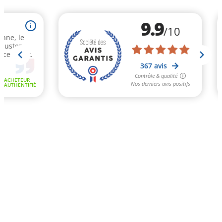
9.9
i
/10
onne, le
 ajuster
ce client.
367 avis
Contrôle & qualité
ACHETEUR
Nos derniers avis positifs
AUTHENTIFIÉ