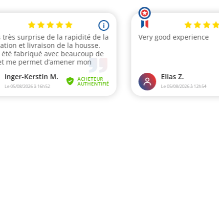
i
is très surprise de la rapidité de la
Very good experience
sation et livraison de la housse.
a été fabriqué avec beaucoup de
 et me permet d’amener mon
...
Inger-Kerstin M.
Elias Z.
ACHETEUR
AUTHENTIFIÉ
Le 05/08/2026 à 16h52
Le 05/08/2026 à 12h54