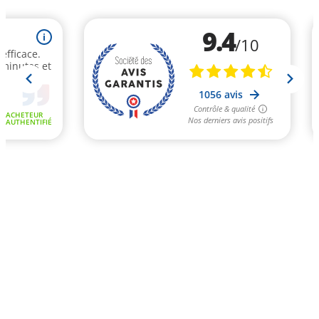
9.4
i
/10
efficace.
 minutes et
1056 avis
Contrôle & qualité
ACHETEUR
Nos derniers avis positifs
AUTHENTIFIÉ