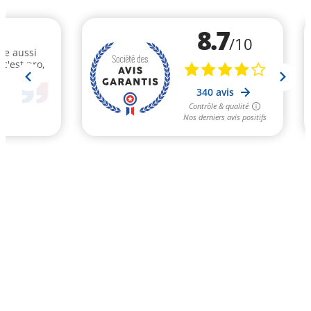
8.7
/10
ite aussi
c'est pro,
340 avis
Contrôle & qualité
Nos derniers avis positifs