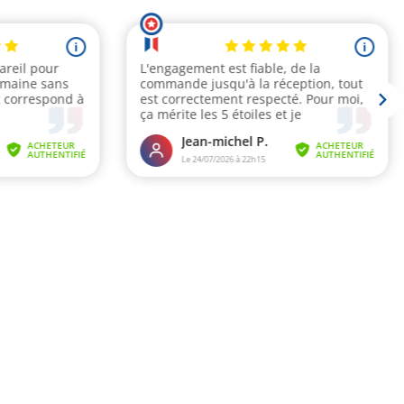
i
i
areil pour
L'engagement est fiable, de la
emaine sans
commande jusqu'à la réception, tout
t correspond à
est correctement respecté. Pour moi,
ça mérite les 5 étoiles et je
recommande le si...
Jean-michel P.
ACHETEUR
ACHETEUR
AUTHENTIFIÉ
AUTHENTIFIÉ
Le 24/07/2026 à 22h15