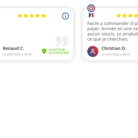
i
Facile a commander zt p
payer. Arrivée en une s
aucun soucis. Le produi
ce que je cherchais.
Renaud C.
Christian D.
ACHETEUR
AUTHENTIFIÉ
Le 29/07/2026 à 14h38
Le 26/07/2026 à 00h03