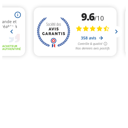
9.6
i
/10
mande et
gréable à
358 avis
Contrôle & qualité
ACHETEUR
Nos derniers avis positifs
AUTHENTIFIÉ