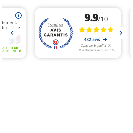
9.9
i
/10
idement.
dire, si ce
482 avis
Contrôle & qualité
ACHETEUR
Nos derniers avis positifs
AUTHENTIFIÉ