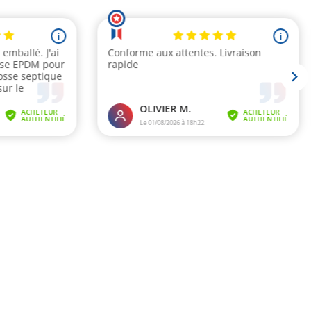
i
i
 emballé. J'ai
Conforme aux attentes. Livraison
usse EPDM pour
rapide
osse septique
sur le
OLIVIER M.
ACHETEUR
ACHETEUR
AUTHENTIFIÉ
AUTHENTIFIÉ
Le 01/08/2026 à 18h22