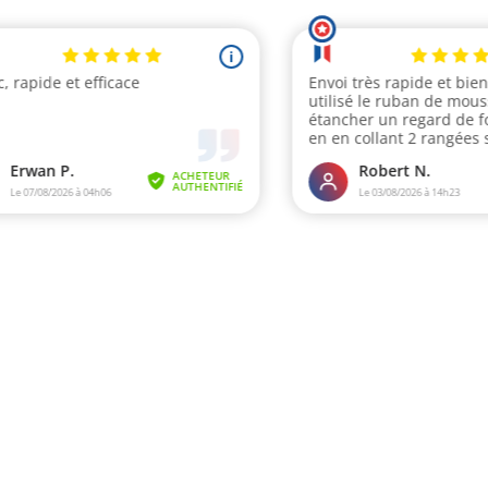
i
, rapide et efficace
Envoi très rapide et bien
utilisé le ruban de mo
étancher un regard de f
en en collant 2 rangées 
couvercle préc...
Erwan P.
Robert N.
ACHETEUR
AUTHENTIFIÉ
Le 07/08/2026 à 04h06
Le 03/08/2026 à 14h23