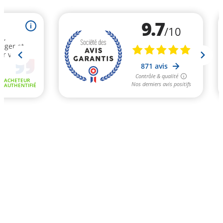
9.7
i
/10
e,
léger et
ur votre
871 avis
Contrôle & qualité
ACHETEUR
Nos derniers avis positifs
AUTHENTIFIÉ