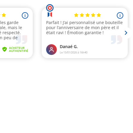
i
i
 les garde
Parfait ! J’ai personnalisé une bouteille
le, mais le
pour l’anniversaire de mon père et il
é respecté.
était ravi ! Émotion garantie !
un peu de
Danaé G.
ACHETEUR
AUTHENTIFIÉ
Le 15/01/2026 à 16h40