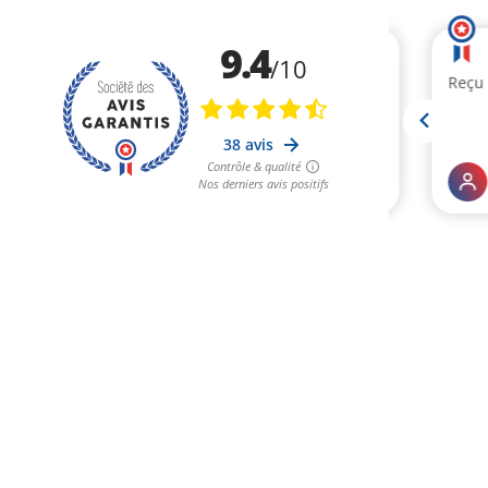
9.4
i
i
/10
s
Rapidité de préparation et équipe très
Reçu 
le
sympa lors de la récupération de ma
commande en magasin. Le cadeau a
beaucoup plu :)
38 avis
Contrôle & qualité
Coralie M.
ACHETEUR
Nos derniers avis positifs
AUTHENTIFIÉ
Le 17/11/2025 à 16h39