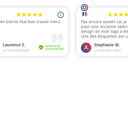
i
en bonne état bon travail merci
Pas encore ouvert car je
pour une occasion spécia
design de mon logo a ét
Une des étiquettes est 
travers, mais...
Laurence Z.
Stephanie W.
ACHETEUR
AUTHENTIFIÉ
Le 11/07/2026 à 05h25
Le 01/05/2026 à 18h04