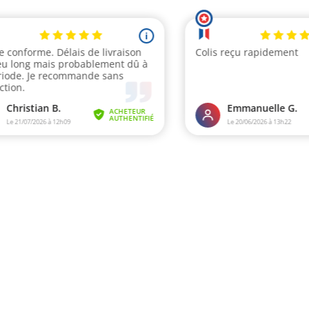
i
le conforme. Délais de livraison
Colis reçu rapidement
eu long mais probablement dû à
riode. Je recommande sans
ction.
Christian B.
Emmanuelle G.
ACHETEUR
AUTHENTIFIÉ
Le 21/07/2026 à 12h09
Le 20/06/2026 à 13h22