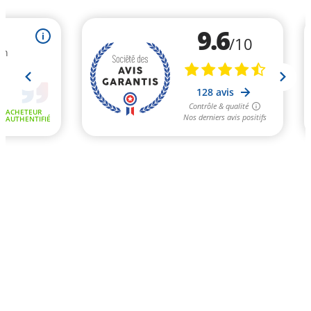
9.6
i
/10
en
128 avis
Contrôle & qualité
ACHETEUR
Nos derniers avis positifs
AUTHENTIFIÉ