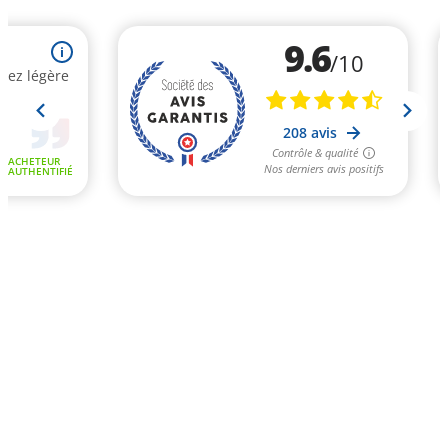
9.6
i
/10
ssez légère
208 avis
Contrôle & qualité
ACHETEUR
Nos derniers avis positifs
AUTHENTIFIÉ