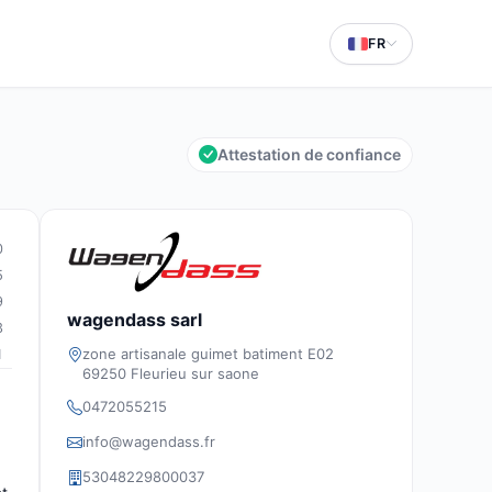
FR
Attestation de confiance
0
5
9
wagendass sarl
3
zone artisanale guimet batiment E02
1
69250 Fleurieu sur saone
0472055215
info@wagendass.fr
53048229800037