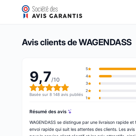
WAGENDASS
9,7/10
(8 148 avis)
Note globale : 9,7 sur 10
Avis clients de WAGENDASS
5
9,7
4
/10
3
Note globale : 9,7 sur 10
2
Basée sur 8 148 avis publiés
1
Résumé des avis
WAGENDASS se distingue par une livraison rapide et 
envoi rapide qui suit les attentes des clients. Les avis