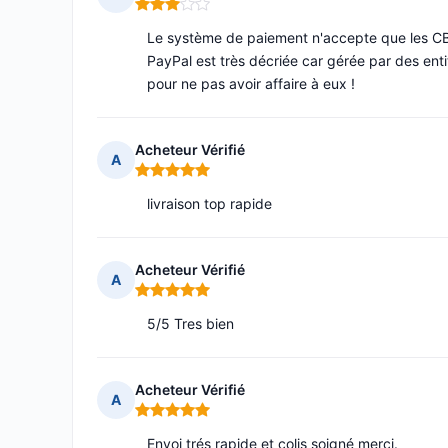
Note : 3 sur 5
Le système de paiement n'accepte que les CB f
PayPal est très décriée car gérée par des ent
pour ne pas avoir affaire à eux !
Acheteur Vérifié
A
Note : 5 sur 5
livraison top rapide
Acheteur Vérifié
A
Note : 5 sur 5
5/5 Tres bien
Acheteur Vérifié
A
Note : 5 sur 5
Envoi trés rapide et colis soigné merci.