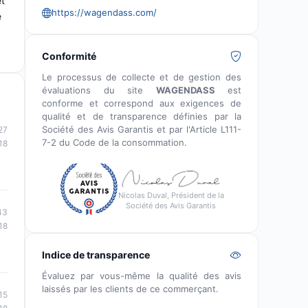
et
https://wagendass.com/
e
Conformité
Le processus de collecte et de gestion des
évaluations du site
WAGENDASS
est
conforme et correspond aux exigences de
qualité et de transparence définies par la
Société des Avis Garantis et par l'Article L111-
27
7-2 du Code de la consommation.
18
Nicolas Duval, Président de la
Société des Avis Garantis
43
18
Indice de transparence
Évaluez par vous-même la qualité des avis
laissés par les clients de ce commerçant.
15