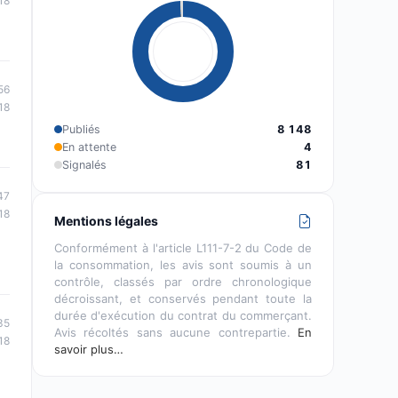
18
56
18
Publiés
8 148
En attente
4
Signalés
81
47
18
Mentions légales
Conformément à l'article L111-7-2 du Code de
la consommation, les avis sont soumis à un
contrôle, classés par ordre chronologique
décroissant, et conservés pendant toute la
durée d'exécution du contrat du commerçant.
35
Avis récoltés sans aucune contrepartie.
En
18
savoir plus…