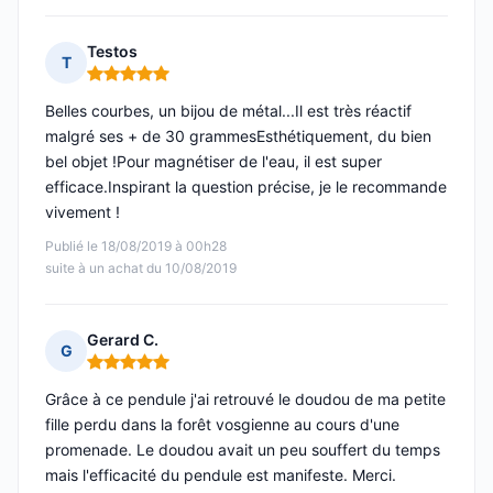
Testos
T
Note : 5 sur 5
Belles courbes, un bijou de métal...Il est très réactif
malgré ses + de 30 grammesEsthétiquement, du bien
bel objet !Pour magnétiser de l'eau, il est super
efficace.Inspirant la question précise, je le recommande
vivement !
Publié le 18/08/2019 à 00h28
suite à un achat du 10/08/2019
Gerard C.
G
Note : 5 sur 5
Grâce à ce pendule j'ai retrouvé le doudou de ma petite
fille perdu dans la forêt vosgienne au cours d'une
promenade. Le doudou avait un peu souffert du temps
mais l'efficacité du pendule est manifeste. Merci.