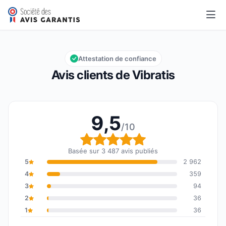
Vibratis
9,5/10
Note globale : 9,5 sur 10
Attestation de confiance
Avis clients de Vibratis
9,5
/10
Note globale : 9,5 sur 1
Basée sur 3 487 avis publiés
5
2 962
4
359
3
94
2
36
1
36