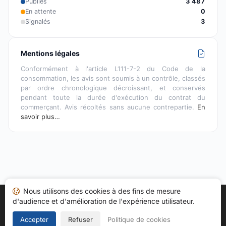
Publiés
3 487
En attente
0
Signalés
3
Mentions légales
Conformément à l'article L111-7-2 du Code de la
consommation, les avis sont soumis à un contrôle, classés
par ordre chronologique décroissant, et conservés
pendant toute la durée d'exécution du contrat du
commerçant. Avis récoltés sans aucune contrepartie.
En
savoir plus…
Nous utilisons des cookies à des fins de mesure
d'audience et d'amélioration de l'expérience utilisateur.
Accueil
Mes avis
Catégories
CGU
Cookies
Politique de confidentialité
Mentions légales
Accepter
Refuser
Politique de cookies