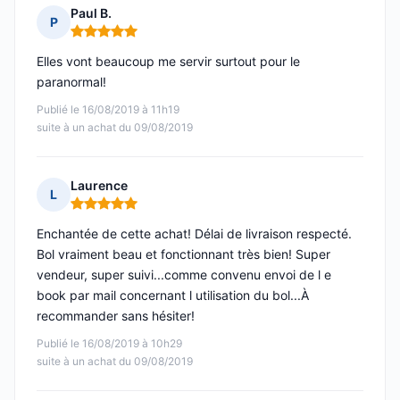
Paul B.
P
Note : 5 sur 5
Elles vont beaucoup me servir surtout pour le
paranormal!
Publié le 16/08/2019 à 11h19
suite à un achat du 09/08/2019
Laurence
L
Note : 5 sur 5
Enchantée de cette achat! Délai de livraison respecté.
Bol vraiment beau et fonctionnant très bien! Super
vendeur, super suivi...comme convenu envoi de l e
book par mail concernant l utilisation du bol...À
recommander sans hésiter!
Publié le 16/08/2019 à 10h29
suite à un achat du 09/08/2019