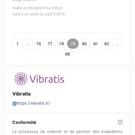
Publié le 05/08/2019 à 05h37
suite à un achat du 29/07/2019
1
…
76
77
78
79
80
81
82
…
88
Vibratis
https://vibratis.fr/
Conformité
Le processus de collecte et de gestion des évaluations