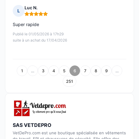
Luc N.
L
Note : 5 sur 5
Super rapide
Publié le 01/05/2026 à 17h29
suite à un achat du 17/04/2026
1
…
3
4
5
6
7
8
9
…
251
SAS VETDEPRO
VetDePro.com est une boutique spécialisée en vêtements
de travail, EPI et chaussures de sécurité. Elle offre des