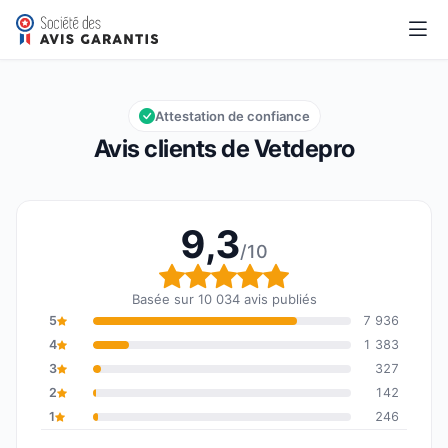
Vetdepro
9,3/10
Note globale : 9,3 sur 10
Attestation de confiance
Avis clients de Vetdepro
9,3
/10
Note globale : 9,3 sur 1
Basée sur 10 034 avis publiés
5
7 936
4
1 383
3
327
2
142
1
246