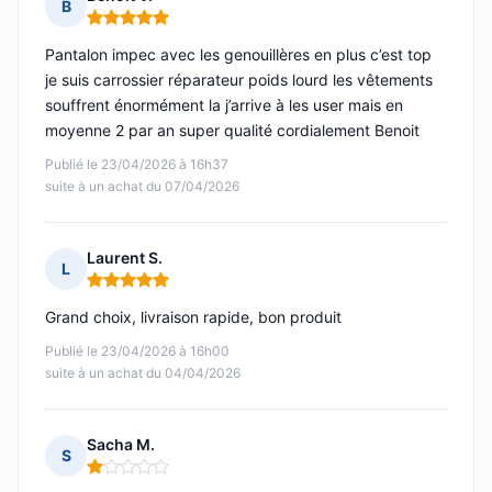
B
Note : 5 sur 5
Pantalon impec avec les genouillères en plus c’est top
je suis carrossier réparateur poids lourd les vêtements
souffrent énormément la j’arrive à les user mais en
moyenne 2 par an super qualité cordialement Benoit
Publié le 23/04/2026 à 16h37
suite à un achat du 07/04/2026
Laurent S.
L
Note : 5 sur 5
Grand choix, livraison rapide, bon produit
Publié le 23/04/2026 à 16h00
suite à un achat du 04/04/2026
Sacha M.
S
Note : 1 sur 5