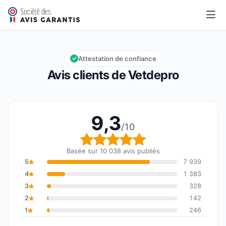
Vetdepro
9,3/10
Note globale : 9,3 sur 10
Attestation de confiance
Avis clients de Vetdepro
9,3
/10
Note globale : 9,3 sur 1
Basée sur 10 038 avis publiés
5
7 939
4
1 383
3
328
2
142
1
246