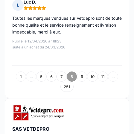
Luc D.
L
Note : 5 sur 5
Toutes les marques vendues sur Vetdepro sont de toute
bonne qualité et le service renseignement et livraison
impeccable, merci à eux.
Publié le 12/04/2026 à 18h23
suite à un achat du 24/03/2026
1
…
5
6
7
8
9
10
11
…
251
SAS VETDEPRO