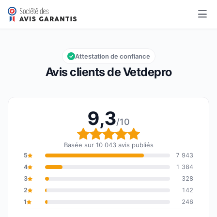
Vetdepro
9,3/10
Note globale : 9,3 sur 10
Attestation de confiance
Avis clients de Vetdepro
9,3
/10
Note globale : 9,3 sur 1
Basée sur 10 043 avis publiés
5
7 943
4
1 384
3
328
2
142
1
246