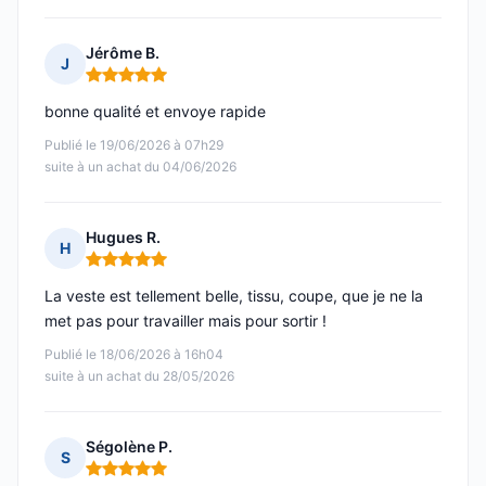
Jérôme B.
J
Note : 5 sur 5
bonne qualité et envoye rapide
Publié le 19/06/2026 à 07h29
suite à un achat du 04/06/2026
Hugues R.
H
Note : 5 sur 5
La veste est tellement belle, tissu, coupe, que je ne la
met pas pour travailler mais pour sortir !
Publié le 18/06/2026 à 16h04
suite à un achat du 28/05/2026
Ségolène P.
S
Note : 5 sur 5