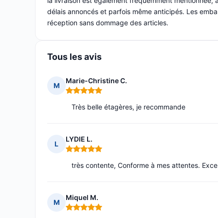
la livraison est également fréquemment mentionnée,
délais annoncés et parfois même anticipés. Les embal
réception sans dommage des articles.
Tous les avis
Marie-Christine C.
M
Note : 5 sur 5
Très belle étagères, je recommande
LYDIE L.
L
Note : 5 sur 5
très contente, Conforme à mes attentes. Exce
Miquel M.
M
Note : 5 sur 5