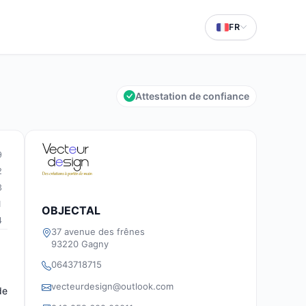
FR
Attestation de confiance
9
2
3
1
OBJECTAL
4
37 avenue des frênes
93220 Gagny
0643718715
vecteurdesign@outlook.com
de