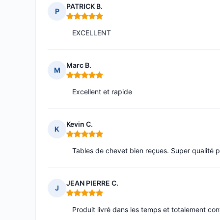
PATRICK B.
P
Note : 5 sur 5
EXCELLENT
Marc B.
M
Note : 5 sur 5
Excellent et rapide
Kevin C.
K
Note : 5 sur 5
Tables de chevet bien reçues. Super qualité p
JEAN PIERRE C.
J
Note : 5 sur 5
Produit livré dans les temps et totalemen