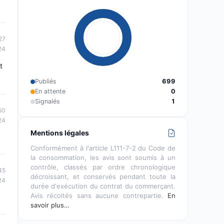
27
24
t
Publiés
699
En attente
0
Signalés
1
50
24
Mentions légales
Conformément à l'article L111-7-2 du Code de
la consommation, les avis sont soumis à un
contrôle, classés par ordre chronologique
45
décroissant, et conservés pendant toute la
24
durée d'exécution du contrat du commerçant.
Avis récoltés sans aucune contrepartie.
En
savoir plus…