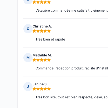
Note : 5 sur 5
L’étagère commandée me satisfait pleinement et
Christine A.
C
Note : 5 sur 5
Très bien et rapide
Mathilde M.
M
Note : 5 sur 5
Commande, réception produit, facilité d'instal
Janine S.
J
Note : 5 sur 5
Très bon site, tout est bien respecté, délai