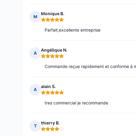
Monique B.
M
Note : 5 sur 5
Parfait,excellente entreprise
Angélique N.
A
Note : 5 sur 5
Commande reçue rapidement et conforme à mes
alain S.
A
Note : 5 sur 5
tres commercial je recommande
thierry B.
T
Note : 4 sur 5