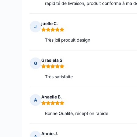
rapidité de livraison, produit conforme à ma
joelle C.
J
Note : 5 sur 5
Très joli produit design
Grasiela S.
G
Note : 5 sur 5
Très satisfaite
Anaelle B.
A
Note : 5 sur 5
Bonne Qualité, réception rapide
Annie J.
A