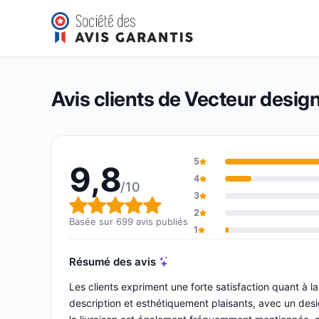
Vecteur design
9,8/10
(699 avis)
Note globale : 9,8 sur 10
Avis clients de Vecteur desig
5
9,8
4
/10
3
Note globale : 9,8 sur 10
2
Basée sur 699 avis publiés
1
Résumé des avis
Les clients expriment une forte satisfaction quant à 
description et esthétiquement plaisants, avec un desig