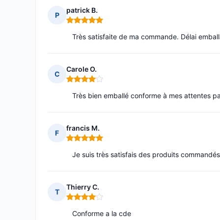
patrick B.
P
Note : 5 sur 5
Très satisfaite de ma commande. Délai emball
Carole O.
C
Note : 4 sur 5
Très bien emballé conforme à mes attentes pa
francis M.
F
Note : 5 sur 5
Je suis très satisfais des produits commandés.
Thierry C.
T
Note : 4 sur 5
Conforme a la cde