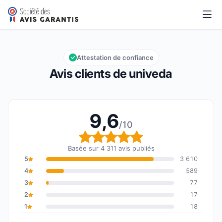
univeda
9,6/10
Note globale : 9,6 sur 10
Attestation de confiance
Avis clients de univeda
9,6
/10
Note globale : 9,6 sur 1
Basée sur 4 311 avis publiés
5
3 610
4
589
3
77
2
17
1
18