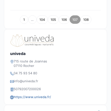
1
…
104
105
106
107
108
univeda
715 route de Joannas
07110 Rocher
04 75 93 54 80
info@univeda.fr
50792007200026
https://www.univeda.fr/