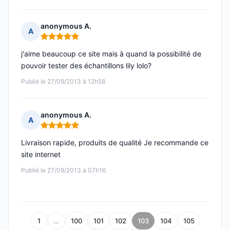
anonymous A.
A
Note : 5 sur 5
j'aime beaucoup ce site mais à quand la possibilité de
pouvoir tester des échantillons lily lolo?
Publié le 27/09/2013 à 12h58
anonymous A.
A
Note : 5 sur 5
Livraison rapide, produits de qualité Je recommande ce
site internet
Publié le 27/09/2013 à 07h16
1
…
100
101
102
103
104
105