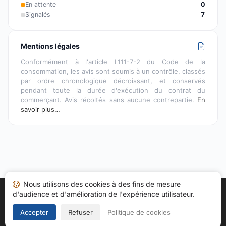
En attente
0
Signalés
7
Mentions légales
Conformément à l'article L111-7-2 du Code de la
consommation, les avis sont soumis à un contrôle, classés
par ordre chronologique décroissant, et conservés
pendant toute la durée d'exécution du contrat du
commerçant. Avis récoltés sans aucune contrepartie.
En
savoir plus…
Nous utilisons des cookies à des fins de mesure
d'audience et d'amélioration de l'expérience utilisateur.
Accueil
Mes avis
Catégories
CGU
Cookies
Politique de confidentialité
Mentions légales
Accepter
Refuser
Politique de cookies
Copyright © 2026
Société des Avis Garantis
. Tous droits