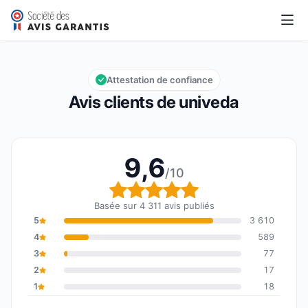
univeda
9,6/10
Note globale : 9,6 sur 10
Attestation de confiance
Avis clients de univeda
9,6
/10
Note globale : 9,6 sur 1
Basée sur 4 311 avis publiés
5
3 610
4
589
3
77
2
17
1
18