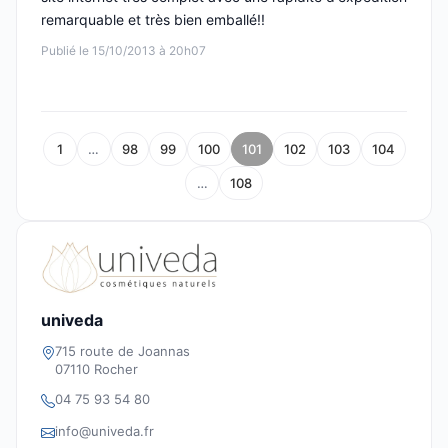
remarquable et très bien emballé!!
Publié le 15/10/2013 à 20h07
1
…
98
99
100
101
102
103
104
…
108
univeda
715 route de Joannas
07110 Rocher
04 75 93 54 80
info@univeda.fr