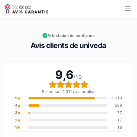
univeda
9,6/10
Note globale : 9,6 sur 10
Attestation de confiance
Avis clients de univeda
9,6
/10
Note globale : 9,6 sur 1
Basée sur 4 311 avis publiés
5
3 610
4
589
3
77
2
17
1
18