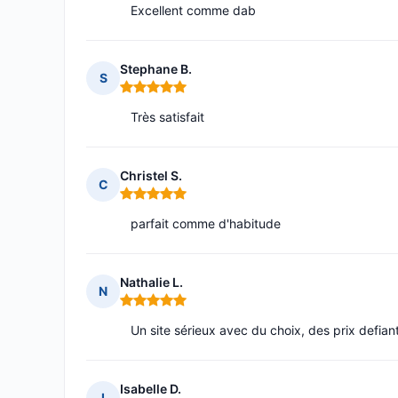
Excellent comme dab
Stephane B.
S
Note : 5 sur 5
Très satisfait
Christel S.
C
Note : 5 sur 5
parfait comme d'habitude
Nathalie L.
N
Note : 5 sur 5
Un site sérieux avec du choix, des prix defia
Isabelle D.
I