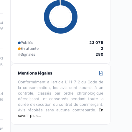
34
26
Publiés
23 075
En attente
2
Signalés
280
03
26
Mentions légales
Conformément à l'article L111-7-2 du Code de
la consommation, les avis sont soumis à un
contrôle, classés par ordre chronologique
44
décroissant, et conservés pendant toute la
26
durée d'exécution du contrat du commerçant.
Avis récoltés sans aucune contrepartie.
En
savoir plus…
45