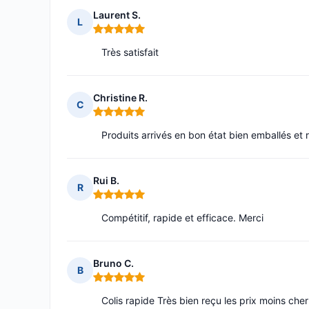
Laurent S.
L
Note : 5 sur 5
Très satisfait
Christine R.
C
Note : 5 sur 5
Produits arrivés en bon état bien emballés e
Rui B.
R
Note : 5 sur 5
Compétitif, rapide et efficace. Merci
Bruno C.
B
Note : 5 sur 5
Colis rapide Très bien reçu les prix moins che