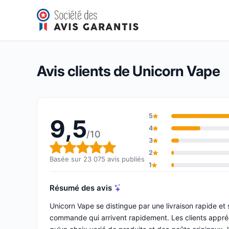
Unicorn Vape
9,5/10
(23 075 avis)
Note globale : 9,5 sur 10
Avis clients de Unicorn Vape
5
9,5
4
/10
3
Note globale : 9,5 sur 10
2
Basée sur 23 075 avis publiés
1
Résumé des avis
Unicorn Vape se distingue par une livraison rapide et
commande qui arrivent rapidement. Les clients appréci