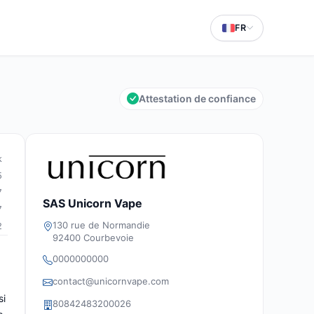
FR
Attestation de confiance
k
5
7
SAS Unicorn Vape
7
130 rue de Normandie
2
92400 Courbevoie
0000000000
contact@unicornvape.com
si
80842483200026