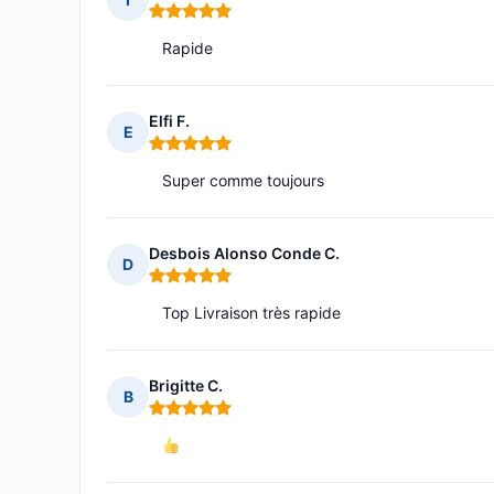
Note : 5 sur 5
Rapide
Elfi F.
E
Note : 5 sur 5
Super comme toujours
Desbois Alonso Conde C.
D
Note : 5 sur 5
Top Livraison très rapide
Brigitte C.
B
Note : 5 sur 5