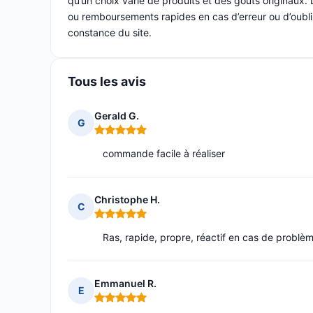
qu’un choix varié de produits et des goûts originaux. 
ou remboursements rapides en cas d’erreur ou d’oubli, e
constance du site.
Tous les avis
Gerald G.
G
Note : 5 sur 5
commande facile à réaliser
Christophe H.
C
Note : 5 sur 5
Ras, rapide, propre, réactif en cas de probl
Emmanuel R.
E
Note : 5 sur 5