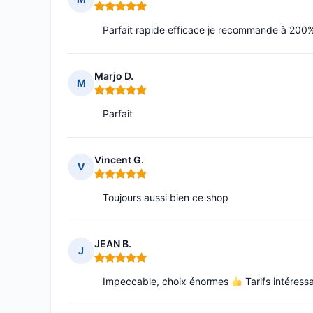
Note : 5 sur 5
Parfait rapide efficace je recommande à 200
Marjo D.
M
Note : 5 sur 5
Parfait
Vincent G.
V
Note : 5 sur 5
Toujours aussi bien ce shop
JEAN B.
J
Note : 5 sur 5
Impeccable, choix énormes
Tarifs intéress