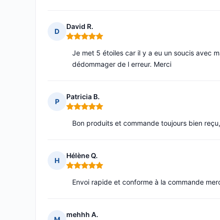
David R.
D
Note : 5 sur 5
Je met 5 étoiles car il y a eu un soucis avec
dédommager de l erreur. Merci
Patricia B.
P
Note : 5 sur 5
Bon produits et commande toujours bien reçu, p
Hélène Q.
H
Note : 5 sur 5
Envoi rapide et conforme à la commande merc
mehhh A.
M