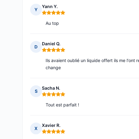
Yann Y.
Y
Note : 5 sur 5
Au top
Daniel Q.
D
Note : 5 sur 5
Ils avaient oublié un liquide offert ils me l'on
change
Sacha N.
S
Note : 5 sur 5
Tout est parfait !
Xavier R.
X
Note : 5 sur 5