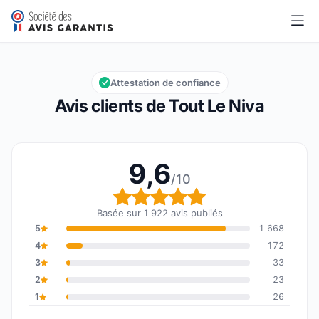
Tout Le Niva
9,6/10
Note globale : 9,6 sur 10
Attestation de confiance
Avis clients de Tout Le Niva
9,6
/10
Note globale : 9,6 sur 1
Basée sur 1 922 avis publiés
5
1 668
4
172
3
33
2
23
1
26