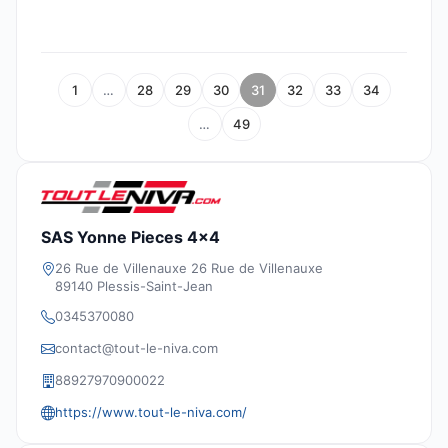
1
…
28
29
30
31
32
33
34
…
49
SAS Yonne Pieces 4x4
26 Rue de Villenauxe 26 Rue de Villenauxe
89140 Plessis-Saint-Jean
0345370080
contact@tout-le-niva.com
88927970900022
https://www.tout-le-niva.com/