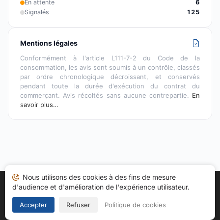
En attente
6
Signalés
125
Mentions légales
Conformément à l'article L111-7-2 du Code de la
consommation, les avis sont soumis à un contrôle, classés
par ordre chronologique décroissant, et conservés
pendant toute la durée d'exécution du contrat du
commerçant. Avis récoltés sans aucune contrepartie.
En
savoir plus…
Nous utilisons des cookies à des fins de mesure
d'audience et d'amélioration de l'expérience utilisateur.
Accueil
Mes avis
Catégories
CGU
Cookies
Politique de confidentialité
Mentions légales
Accepter
Refuser
Politique de cookies
Copyright © 2026
Société des Avis Garantis
. Tous droits