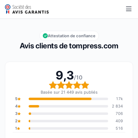
tompress.com
9,3/10
Note globale : 9,3 sur 10
Attestation de confiance
Avis clients de tompress.com
9,3
/10
Note globale : 9,3 sur 1
Basée sur 21 449 avis publiés
5
17k
4
2 834
3
706
2
409
1
516