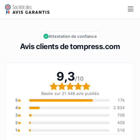
tompress.com
9,3/10
Note globale : 9,3 sur 10
Attestation de confiance
Avis clients de tompress.com
9,3
/10
Note globale : 9,3 sur 1
Basée sur 21 448 avis publiés
5
17k
4
2 834
3
706
2
409
1
516