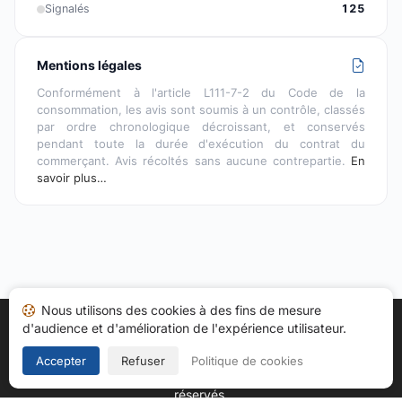
Signalés
125
Mentions légales
Conformément à l'article L111-7-2 du Code de la
consommation, les avis sont soumis à un contrôle, classés
par ordre chronologique décroissant, et conservés
pendant toute la durée d'exécution du contrat du
commerçant. Avis récoltés sans aucune contrepartie.
En
savoir plus…
Nous utilisons des cookies à des fins de mesure
d'audience et d'amélioration de l'expérience utilisateur.
Accueil
Mes avis
Catégories
CGU
Cookies
Politique de confidentialité
Mentions légales
Accepter
Refuser
Politique de cookies
Copyright © 2026
Société des Avis Garantis
. Tous droits
réservés.