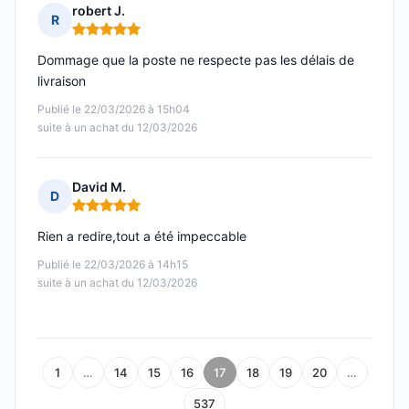
robert J.
R
Note : 5 sur 5
Dommage que la poste ne respecte pas les délais de
livraison
Publié le 22/03/2026 à 15h04
suite à un achat du 12/03/2026
David M.
D
Note : 5 sur 5
Rien a redire,tout a été impeccable
Publié le 22/03/2026 à 14h15
suite à un achat du 12/03/2026
1
…
14
15
16
17
18
19
20
…
537