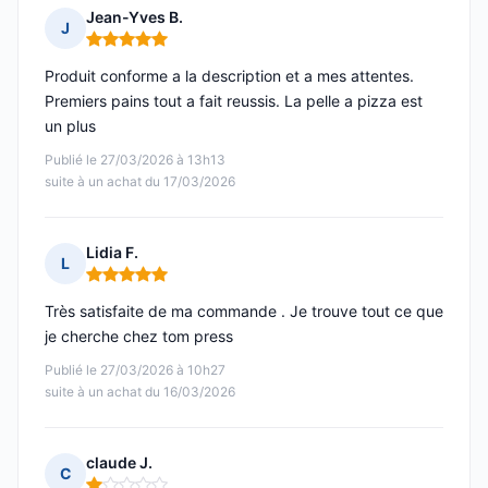
Jean-Yves B.
J
Note : 5 sur 5
Produit conforme a la description et a mes attentes.
Premiers pains tout a fait reussis. La pelle a pizza est
un plus
Publié le 27/03/2026 à 13h13
suite à un achat du 17/03/2026
Lidia F.
L
Note : 5 sur 5
Très satisfaite de ma commande . Je trouve tout ce que
je cherche chez tom press
Publié le 27/03/2026 à 10h27
suite à un achat du 16/03/2026
claude J.
C