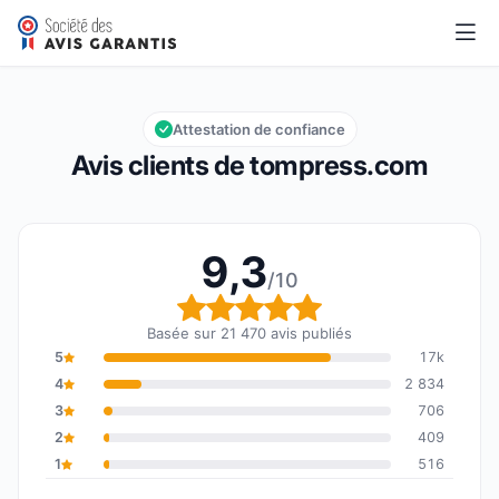
tompress.com
9,3/10
Note globale : 9,3 sur 10
Attestation de confiance
Avis clients de tompress.com
9,3
/10
Note globale : 9,3 sur 1
Basée sur 21 470 avis publiés
5
17k
4
2 834
3
706
2
409
1
516